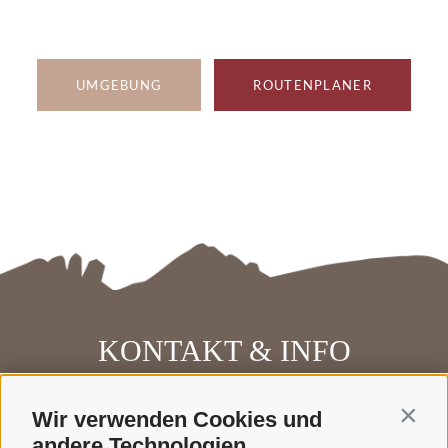
UMGEBUNG
ROUTENPLANER
KONTAKT & INFO
Wir verwenden Cookies und
Contin
Anfrage
andere Technologien