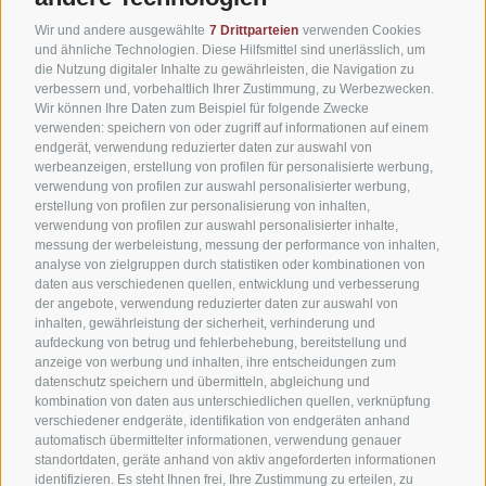
Online buchen
Wir und andere ausgewählte
7 Drittparteien
verwenden Cookies
Fotogalerie
und ähnliche Technologien. Diese Hilfsmittel sind unerlässlich, um
die Nutzung digitaler Inhalte zu gewährleisten, die Navigation zu
Downloads
verbessern und, vorbehaltlich Ihrer Zustimmung, zu Werbezwecken.
Wir können Ihre Daten zum Beispiel für folgende Zwecke
Wetter in Südtirol
verwenden: speichern von oder zugriff auf informationen auf einem
endgerät, verwendung reduzierter daten zur auswahl von
News
werbeanzeigen, erstellung von profilen für personalisierte werbung,
verwendung von profilen zur auswahl personalisierter werbung,
Newsletter
erstellung von profilen zur personalisierung von inhalten,
verwendung von profilen zur auswahl personalisierter inhalte,
messung der werbeleistung, messung der performance von inhalten,
analyse von zielgruppen durch statistiken oder kombinationen von
Niederolang 30
,
39030
Olang(BZ)
daten aus verschiedenen quellen, entwicklung und verbesserung
der angebote, verwendung reduzierter daten zur auswahl von
Pustertal
•
inhalten, gewährleistung der sicherheit, verhinderung und
Südtirol
Italien
•
aufdeckung von betrug und fehlerbehebung, bereitstellung und
anzeige von werbung und inhalten, ihre entscheidungen zum
Tel.:
+39 0474 49 64 66
datenschutz speichern und übermitteln, abgleichung und
info@hotel-astor.it
kombination von daten aus unterschiedlichen quellen, verknüpfung
verschiedener endgeräte, identifikation von endgeräten anhand
automatisch übermittelter informationen, verwendung genauer
standortdaten, geräte anhand von aktiv angeforderten informationen
identifizieren. Es steht Ihnen frei, Ihre Zustimmung zu erteilen, zu