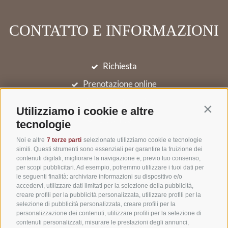
CONTATTO E INFORMAZIONI
Richiesta
Prenotazione online
Galleria fotografica
Utilizziamo i cookie e altre
Contin
Downloads
tecnologie
Meteo in Alto Adige
Noi e altre
7 terze parti
selezionate utilizziamo cookie e tecnologie
simili. Questi strumenti sono essenziali per garantire la fruizione dei
News
contenuti digitali, migliorare la navigazione e, previo tuo consenso,
per scopi pubblicitari. Ad esempio, potremmo utilizzare i tuoi dati per
Newsletter
le seguenti finalità: archiviare informazioni su dispositivo e/o
accedervi, utilizzare dati limitati per la selezione della pubblicità,
creare profili per la pubblicità personalizzata, utilizzare profili per la
selezione di pubblicità personalizzata, creare profili per la
Valdaora di Sotto 30
,
39030
Valdaora(BZ)
personalizzazione dei contenuti, utilizzare profili per la selezione di
contenuti personalizzati, misurare le prestazioni degli annunci,
Val Pusteria
•