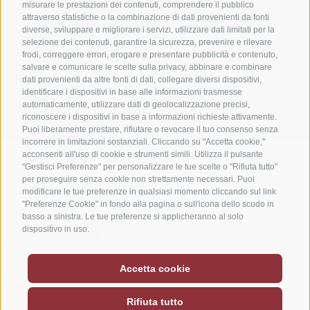
misurare le prestazioni dei contenuti, comprendere il pubblico
Alto Adige
Italia
•
attraverso statistiche o la combinazione di dati provenienti da fonti
diverse, sviluppare e migliorare i servizi, utilizzare dati limitati per la
Tel.:
+39 0474 49 64 66
selezione dei contenuti, garantire la sicurezza, prevenire e rilevare
info@hotel-astor.it
frodi, correggere errori, erogare e presentare pubblicità e contenuto,
salvare e comunicare le scelte sulla privacy, abbinare e combinare
dati provenienti da altre fonti di dati, collegare diversi dispositivi,
identificare i dispositivi in base alle informazioni trasmesse
automaticamente, utilizzare dati di geolocalizzazione precisi,
riconoscere i dispositivi in base a informazioni richieste attivamente.
Puoi liberamente prestare, rifiutare o revocare il tuo consenso senza
incorrere in limitazioni sostanziali. Cliccando su "Accetta cookie,"
acconsenti all'uso di cookie e strumenti simili. Utilizza il pulsante
DE
IT
EN
"Gestisci Preferenze" per personalizzare le tue scelte o "Rifiuta tutto"
per proseguire senza cookie non strettamente necessari. Puoi
modificare le tue preferenze in qualsiasi momento cliccando sul link
"Preferenze Cookie" in fondo alla pagina o sull'icona dello scudo in
basso a sinistra. Le tue preferenze si applicheranno al solo
dispositivo in uso.
Accetta cookie
P.IVA 03192640211
CREDITS
MAPPA DEL SITO
COOKIE POLICY
PRIVACY
•
•
•
•
•
Rifiuta tutto
PREFERENZE COOKIES
•